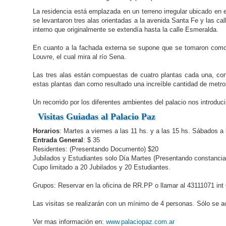
La residencia está emplazada en un terreno irregular ubicado en
se levantaron tres alas orientadas a la avenida Santa Fe y las ca
interno que originalmente se extendía hasta la calle Esmeralda.
En cuanto a la fachada externa se supone que se tomaron como m
Louvre, el cual mira al río Sena.
Las tres alas están compuestas de cuatro plantas cada una, con 
estas plantas dan como resultado una increíble cantidad de metro
Un recorrido por los diferentes ambientes del palacio nos introdu
Visitas Guiadas al Palacio Paz
Horarios
: Martes a viernes a las 11 hs. y a las 15 hs. Sábados a 
Entrada General
: $ 35
Residentes: (Presentando Documento) $20
Jubilados y Estudiantes solo Día Martes (Presentando constancia
Cupo limitado a 20 Jubilados y 20 Estudiantes.
Grupos: Reservar en la oficina de RR.PP o llamar al 43111071 int
Las visitas se realizarán con un mínimo de 4 personas. Sólo se ac
Ver mas información en:
www.palaciopaz.com.ar