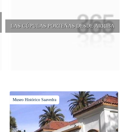
LAS CÚPULAS PORTEÑAS DESDE ARRIBA
e
Conocer las cúpulas porteñas desde arriba es una experiencia que
suma adeptos y cantidad de turistas en el transcurso del tiempo.
Museo Histórico Saavedra