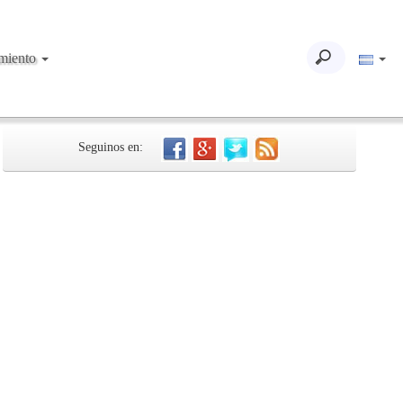
imiento
Seguinos en: