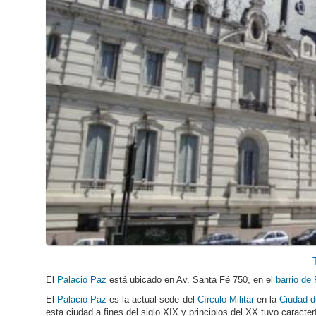
El
Palacio Paz
está ubicado en Av. Santa Fé 750, en el
barrio de 
El
Palacio Paz
es la actual sede del
Círculo Militar
en la
Ciudad d
esta ciudad a fines del siglo XIX y principios del XX tuvo caracter