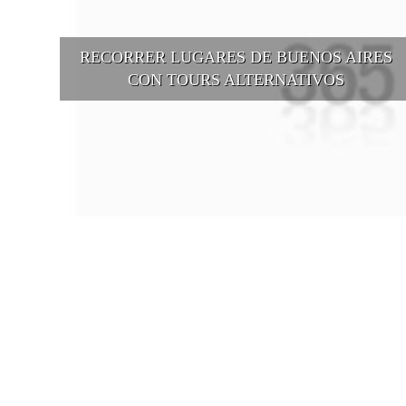
RECORRER LUGARES DE BUENOS AIRES
CON TOURS ALTERNATIVOS
Buenos Aires se puede recorrer y descubrir desde otros puntos d
vista, tanto sea a pie, en bici, en barcos, botes, y tantas otras
alternativas.