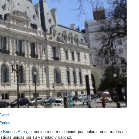
Tweet
Retiro
.
e Buenos Aires
, el conjunto de residencias particulares construídas en
ísticas únicas por su variedad y calidad.