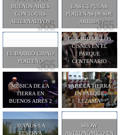
BUENOS AIRES
LAS CÚPULAS
CON TOURS
PORTEÑAS DESDE
ALTERNATIVOS
ARRIBA
EL LAGO DE LOS
CISNES EN EL
EL BARRIO CHINO
PARQUE
PORTEÑO
CENTENARIO
MÚSICA DE LA
SABE LA TIERRA
TIERRA EN
EN PARQUE
BUENOS AIRES 2
LEZAMA
30 AÑOS LA
SHOW
RESERVA
ASTRONÓMICO EN