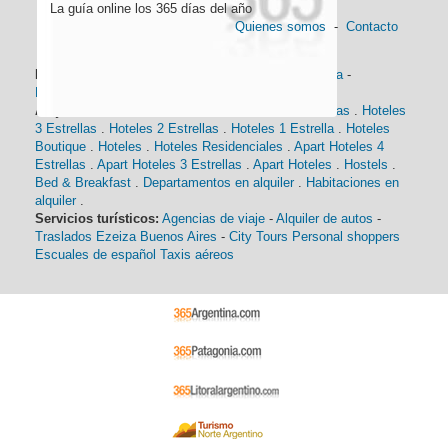
La guía online los 365 días del año
Quienes somos
-
Contacto
Información general:
Información turística
-
Historia
-
Distancias
-
Mapa de Buenos Aires
-
Barrios
Alojamiento:
Hoteles 5 Estrellas
.
Hoteles 4 Estrellas
.
Hoteles
3 Estrellas
.
Hoteles 2 Estrellas
.
Hoteles 1 Estrella
.
Hoteles
Boutique
.
Hoteles
.
Hoteles Residenciales
.
Apart Hoteles 4
Estrellas
.
Apart Hoteles 3 Estrellas
.
Apart Hoteles
.
Hostels
.
Bed & Breakfast
.
Departamentos en alquiler
.
Habitaciones en
alquiler
.
Servicios turísticos:
Agencias de viaje
-
Alquiler de autos
-
Traslados Ezeiza Buenos Aires
-
City Tours
Personal shoppers
Escuales de español
Taxis aéreos