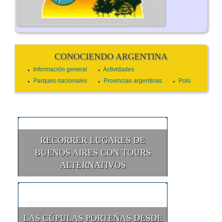
CONOCIENDO ARGENTINA
Información general
Actividades
Parques nacionales
Provincias argentinas
Polo
RECORRER LUGARES DE
BUENOS AIRES CON TOURS
ALTERNATIVOS
LAS CÚPULAS PORTEÑAS DESDE