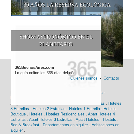
30 AÑOS LA RESERVA ECOLÓGICA
SHOW ASTRONÓMICO EN EL
PLANETARIO
365BuenosAires.com
La guía online los 365 días del año
Quienes somos
-
Contacto
Información general:
Información turística
-
Historia
-
Distancias
-
Mapa de Buenos Aires
-
Barrios
Alojamiento:
Hoteles 5 Estrellas
.
Hoteles 4 Estrellas
.
Hoteles
3 Estrellas
.
Hoteles 2 Estrellas
.
Hoteles 1 Estrella
.
Hoteles
Boutique
.
Hoteles
.
Hoteles Residenciales
.
Apart Hoteles 4
Estrellas
.
Apart Hoteles 3 Estrellas
.
Apart Hoteles
.
Hostels
.
Bed & Breakfast
.
Departamentos en alquiler
.
Habitaciones en
alquiler
.