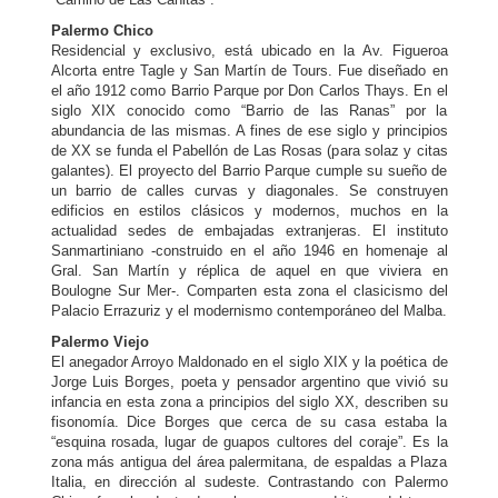
Palermo Chico
Residencial y exclusivo, está ubicado en la Av. Figueroa
Alcorta entre Tagle y San Martín de Tours. Fue diseñado en
el año 1912 como Barrio Parque por Don Carlos Thays. En el
siglo XIX conocido como “Barrio de las Ranas” por la
abundancia de las mismas. A fines de ese siglo y principios
de XX se funda el Pabellón de Las Rosas (para solaz y citas
galantes). El proyecto del Barrio Parque cumple su sueño de
un barrio de calles curvas y diagonales. Se construyen
edificios en estilos clásicos y modernos, muchos en la
actualidad sedes de embajadas extranjeras. El instituto
Sanmartiniano -construido en el año 1946 en homenaje al
Gral. San Martín y réplica de aquel en que viviera en
Boulogne Sur Mer-. Comparten esta zona el clasicismo del
Palacio Errazuriz y el modernismo contemporáneo del Malba.
Palermo Viejo
El anegador Arroyo Maldonado en el siglo XIX y la poética de
Jorge Luis Borges, poeta y pensador argentino que vivió su
infancia en esta zona a principios del siglo XX, describen su
fisonomía. Dice Borges que cerca de su casa estaba la
“esquina rosada, lugar de guapos cultores del coraje”. Es la
zona más antigua del área palermitana, de espaldas a Plaza
Italia, en dirección al sudeste. Contrastando con Palermo