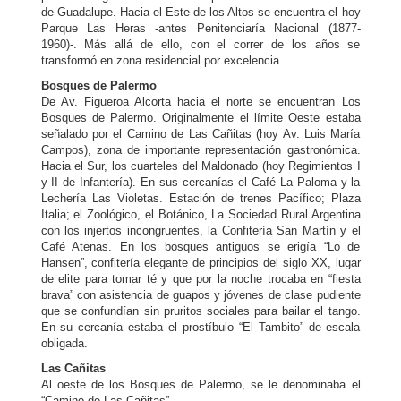
de Guadalupe. Hacia el Este de los Altos se encuentra el hoy
Parque Las Heras -antes Penitenciaría Nacional (1877-
1960)-. Más allá de ello, con el correr de los años se
transformó en zona residencial por excelencia.
Bosques de Palermo
De Av. Figueroa Alcorta hacia el norte se encuentran Los
Bosques de Palermo. Originalmente el límite Oeste estaba
señalado por el Camino de Las Cañitas (hoy Av. Luis María
Campos), zona de importante representación gastronómica.
Hacia el Sur, los cuarteles del Maldonado (hoy Regimientos I
y II de Infantería). En sus cercanías el Café La Paloma y la
Lechería Las Violetas. Estación de trenes Pacífico; Plaza
Italia; el Zoológico, el Botánico, La Sociedad Rural Argentina
con los injertos incongruentes, la Confitería San Martín y el
Café Atenas. En los bosques antigüos se erigía “Lo de
Hansen”, confitería elegante de principios del siglo XX, lugar
de elite para tomar té y que por la noche trocaba en “fiesta
brava” con asistencia de guapos y jóvenes de clase pudiente
que se confundían sin pruritos sociales para bailar el tango.
En su cercanía estaba el prostíbulo “El Tambito” de escala
obligada.
Las Cañitas
Al oeste de los Bosques de Palermo, se le denominaba el
“Camino de Las Cañitas”.