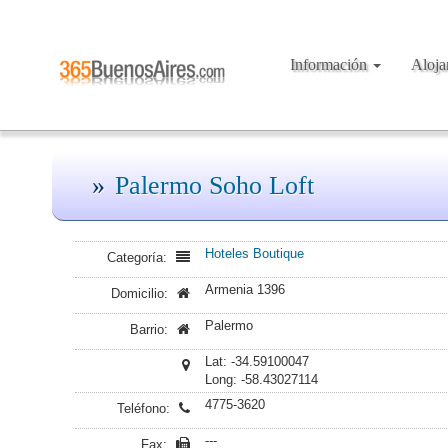
Información
Aloj
Palermo Soho Loft
Hoteles Boutique
Categoría:
Armenia 1396
Domicilio:
Palermo
Barrio:
Lat: -34.59100047
Long: -58.43027114
4775-3620
Teléfono:
---
Fax: