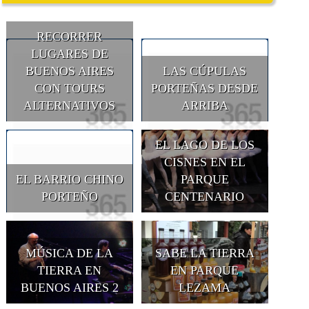
RECORRER
LUGARES DE
BUENOS AIRES
LAS CÚPULAS
CON TOURS
PORTEÑAS DESDE
ALTERNATIVOS
ARRIBA
EL LAGO DE LOS
CISNES EN EL
EL BARRIO CHINO
PARQUE
PORTEÑO
CENTENARIO
MÚSICA DE LA
SABE LA TIERRA
TIERRA EN
EN PARQUE
BUENOS AIRES 2
LEZAMA