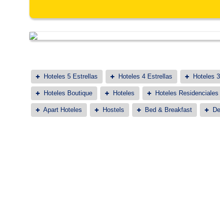
Hoteles 5 Estrellas
Hoteles 4 Estrellas
Hoteles 3
Hoteles Boutique
Hoteles
Hoteles Residenciales
Apart Hoteles
Hostels
Bed & Breakfast
De