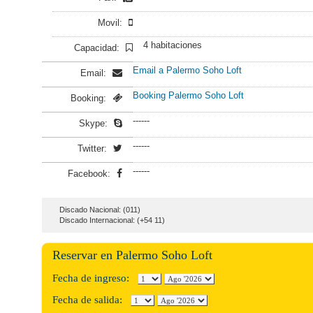
Movil:
4 habitaciones
Capacidad:
Email a Palermo Soho Loft
Email:
Booking Palermo Soho Loft
Booking:
------
Skype:
------
Twitter:
------
Facebook:
Discado Nacional: (011)
Discado Internacional: (+54 11)
Reservar en Palermo Soho Loft
Fecha de ingreso:
Fecha de salida: