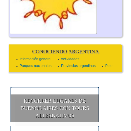
CONOCIENDO ARGENTINA
Información general
Actividades
Parques nacionales
Provincias argentinas
Polo
RECORRER LUGARES DE
BUENOS AIRES CON TOURS
ALTERNATIVOS