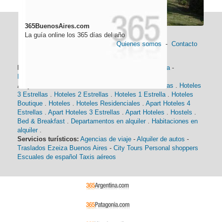
365BuenosAires.com
La guía online los 365 días del año
Quienes somos
-
Contacto
Información general:
Información turística
-
Historia
-
Distancias
-
Mapa de Buenos Aires
-
Barrios
Alojamiento:
Hoteles 5 Estrellas
.
Hoteles 4 Estrellas
.
Hoteles
3 Estrellas
.
Hoteles 2 Estrellas
.
Hoteles 1 Estrella
.
Hoteles
Boutique
.
Hoteles
.
Hoteles Residenciales
.
Apart Hoteles 4
Estrellas
.
Apart Hoteles 3 Estrellas
.
Apart Hoteles
.
Hostels
.
Bed & Breakfast
.
Departamentos en alquiler
.
Habitaciones en
alquiler
.
Servicios turísticos:
Agencias de viaje
-
Alquiler de autos
-
Traslados Ezeiza Buenos Aires
-
City Tours
Personal shoppers
Escuales de español
Taxis aéreos