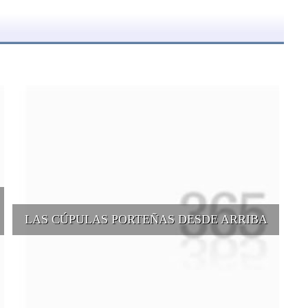
LAS CÚPULAS PORTEÑAS DESDE ARRIBA
e
Conocer las cúpulas porteñas desde arriba es una experiencia que
suma adeptos y cantidad de turistas en el transcurso del tiempo.