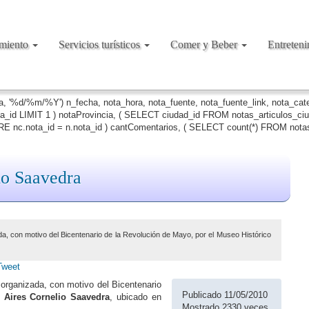
amiento
Servicios turísticos
Comer y Beber
Entreten
ha, '%d/%m/%Y') n_fecha, nota_hora, nota_fuente, nota_fuente_link, nota_ca
ta_id LIMIT 1 ) notaProvincia, ( SELECT ciudad_id FROM notas_articulos_c
 nc.nota_id = n.nota_id ) cantComentarios, ( SELECT count(*) FROM notas
io Saavedra
a, con motivo del Bicentenario de la Revolución de Mayo, por el Museo Histórico
Tweet
 organizada, con motivo del Bicentenario
Publicado 11/05/2010
 Aires Cornelio Saavedra
, ubicado en
Mostrado 2330 veces.