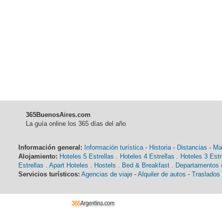
365BuenosAires.com
La guía online los 365 días del año
Información general:
Información turística
-
Historia
-
Distancias
-
Ma
Alojamiento:
Hoteles 5 Estrellas
.
Hoteles 4 Estrellas
.
Hoteles 3 Estr
Estrellas
.
Apart Hoteles
.
Hostels
.
Bed & Breakfast
.
Departamentos e
Servicios turísticos:
Agencias de viaje
-
Alquiler de autos
-
Traslados