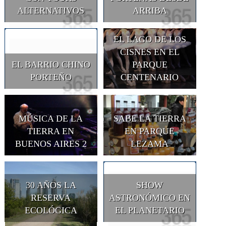
ALTERNATIVOS
ARRIBA
EL LAGO DE LOS
CISNES EN EL
EL BARRIO CHINO
PARQUE
PORTEÑO
CENTENARIO
MÚSICA DE LA
SABE LA TIERRA
TIERRA EN
EN PARQUE
BUENOS AIRES 2
LEZAMA
30 AÑOS LA
SHOW
RESERVA
ASTRONÓMICO EN
ECOLÓGICA
EL PLANETARIO