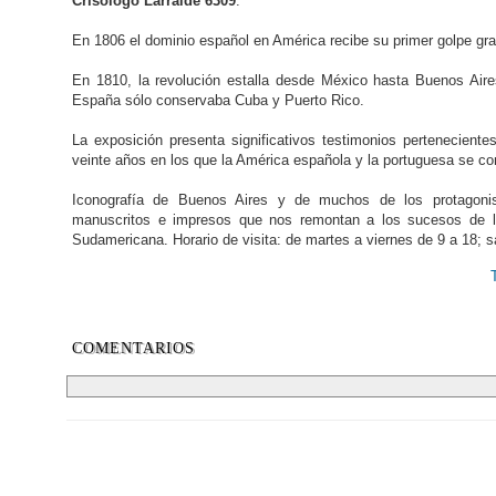
Crisólogo Larralde 6309
.
En 1806 el dominio español en América recibe su primer golpe gr
En 1810, la revolución estalla desde México hasta Buenos Aire
España sólo conservaba Cuba y Puerto Rico.
La exposición presenta significativos testimonios pertenecient
veinte años en los que la América española y la portuguesa se co
Iconografía de Buenos Aires y de muchos de los protagonista
manuscritos e impresos que nos remontan a los sucesos de la
Sudamericana. Horario de visita: de martes a viernes de 9 a 18; 
COMENTARIOS