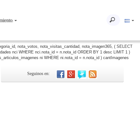
imiento
tegoria_id, nota_votos, nota_visitas_cantidad, nota_imagen365, ( SELECT
iudades nci WHERE nci.nota_id = n.nota_id ORDER BY 1 desc LIMIT 1 )
_articulos_imagenes ni WHERE ni.nota_id = n.nota_id ) cantImagenes
Seguinos en: