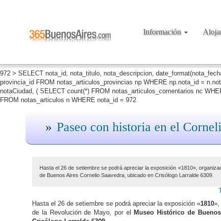
Información
Aloj
972 > SELECT nota_id, nota_titulo, nota_descripcion, date_format(nota_fec
provincia_id FROM notas_articulos_provincias np WHERE np.nota_id = n.no
notaCiudad, ( SELECT count(*) FROM notas_articulos_comentarios nc WHERE
FROM notas_articulos n WHERE nota_id = 972
Paseo con historia en el Cornel
Hasta el 26 de setiembre se podrá apreciar la exposición «1810», organizad
de Buenos Aires Cornelio Saavedra, ubicado en Crisólogo Larralde 6309.
Hasta el 26 de setiembre se podrá apreciar la exposición «
1810
»,
de la Revolución de Mayo, por el
Museo Histórico de Buenos