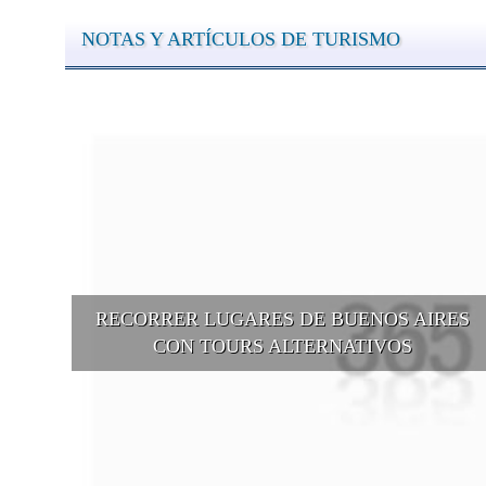
NOTAS Y ARTÍCULOS DE TURISMO
RECORRER LUGARES DE BUENOS AIRES
CON TOURS ALTERNATIVOS
Buenos Aires se puede recorrer y descubrir desde otros puntos d
vista, tanto sea a pie, en bici, en barcos, botes, y tantas otras
alternativas.