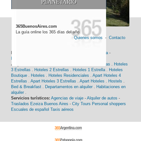
PLANETARIO
365BuenosAires.com
La guía online los 365 días del año
Quienes somos
-
Contacto
Información general:
Información turística
-
Historia
-
Distancias
-
Mapa de Buenos Aires
-
Barrios
Alojamiento:
Hoteles 5 Estrellas
.
Hoteles 4 Estrellas
.
Hoteles
3 Estrellas
.
Hoteles 2 Estrellas
.
Hoteles 1 Estrella
.
Hoteles
Boutique
.
Hoteles
.
Hoteles Residenciales
.
Apart Hoteles 4
Estrellas
.
Apart Hoteles 3 Estrellas
.
Apart Hoteles
.
Hostels
.
Bed & Breakfast
.
Departamentos en alquiler
.
Habitaciones en
alquiler
.
Servicios turísticos:
Agencias de viaje
-
Alquiler de autos
-
Traslados Ezeiza Buenos Aires
-
City Tours
Personal shoppers
Escuales de español
Taxis aéreos