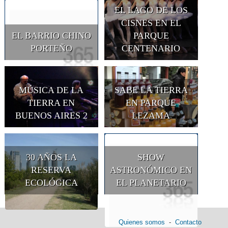
EL LAGO DE LOS
CISNES EN EL
EL BARRIO CHINO
PARQUE
PORTEÑO
CENTENARIO
MÚSICA DE LA
SABE LA TIERRA
TIERRA EN
EN PARQUE
BUENOS AIRES 2
LEZAMA
30 AÑOS LA
SHOW
RESERVA
ASTRONÓMICO EN
ECOLÓGICA
EL PLANETARIO
Quienes somos
-
Contacto