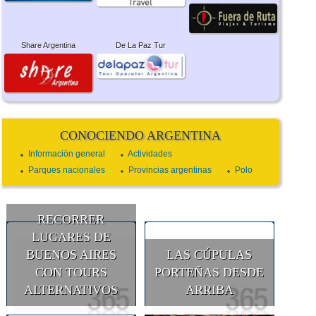
Share Argentina
De La Paz Tur
CONOCIENDO ARGENTINA
Información general
Actividades
Parques nacionales
Provincias argentinas
Polo
RECORRER
LUGARES DE
BUENOS AIRES
LAS CÚPULAS
CON TOURS
PORTEÑAS DESDE
ALTERNATIVOS
ARRIBA