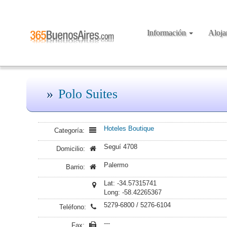
Información
Aloj
Polo Suites
Hoteles Boutique
Categoría:
Seguí 4708
Domicilio:
Palermo
Barrio:
Lat: -34.57315741
Long: -58.42265367
5279-6800 / 5276-6104
Teléfono:
---
Fax: