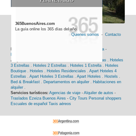
365BuenosAires.com
La guía online los 365 días del año
Quienes somos
-
Contacto
Información general:
Información turística
-
Historia
-
Distancias
-
Mapa de Buenos Aires
-
Barrios
Alojamiento:
Hoteles 5 Estrellas
.
Hoteles 4 Estrellas
.
Hoteles
3 Estrellas
.
Hoteles 2 Estrellas
.
Hoteles 1 Estrella
.
Hoteles
Boutique
.
Hoteles
.
Hoteles Residenciales
.
Apart Hoteles 4
Estrellas
.
Apart Hoteles 3 Estrellas
.
Apart Hoteles
.
Hostels
.
Bed & Breakfast
.
Departamentos en alquiler
.
Habitaciones en
alquiler
.
Servicios turísticos:
Agencias de viaje
-
Alquiler de autos
-
Traslados Ezeiza Buenos Aires
-
City Tours
Personal shoppers
Escuales de español
Taxis aéreos