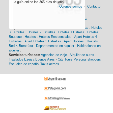
La guía online los 365 días del año
Quienes somos
-
Contacto
Información general:
Información turística
-
Historia
-
Distancias
-
Mapa de Buenos Aires
-
Barrios
Alojamiento:
Hoteles 5 Estrellas
.
Hoteles 4 Estrellas
.
Hoteles
3 Estrellas
.
Hoteles 2 Estrellas
.
Hoteles 1 Estrella
.
Hoteles
Boutique
.
Hoteles
.
Hoteles Residenciales
.
Apart Hoteles 4
Estrellas
.
Apart Hoteles 3 Estrellas
.
Apart Hoteles
.
Hostels
.
Bed & Breakfast
.
Departamentos en alquiler
.
Habitaciones en
alquiler
.
Servicios turísticos:
Agencias de viaje
-
Alquiler de autos
-
Traslados Ezeiza Buenos Aires
-
City Tours
Personal shoppers
Escuales de español
Taxis aéreos