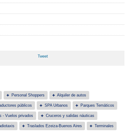
Tweet
Personal Shoppers
Alquiler de autos
aductores públicos
SPA Urbanos
Parques Temáticos
s - Vuelos privados
Cruceros y salidas náuticas
diotaxis
Traslados Ezeiza-Buenos Aires
Terminales