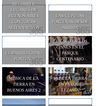
RECORRER
LUGARES DE
BUENOS AIRES
LAS CÚPULAS
CON TOURS
PORTEÑAS DESDE
ALTERNATIVOS
ARRIBA
EL LAGO DE LOS
CISNES EN EL
EL BARRIO CHINO
PARQUE
PORTEÑO
CENTENARIO
MÚSICA DE LA
SABE LA TIERRA
TIERRA EN
EN PARQUE
BUENOS AIRES 2
LEZAMA