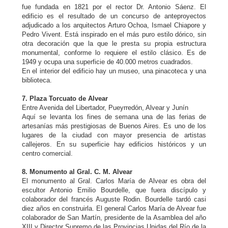
fue fundada en 1821 por el rector Dr. Antonio Sáenz. El
edificio es el resultado de un concurso de anteproyectos
adjudicado a los arquitectos Arturo Ochoa, Ismael Chiapore y
Pedro Vivent. Está inspirado en el más puro estilo dórico, sin
otra decoración que la que le presta su propia estructura
monumental, conforme lo requiere el estilo clásico. Es de
1949 y ocupa una superficie de 40.000 metros cuadrados.
En el interior del edificio hay un museo, una pinacoteca y una
biblioteca.
7. Plaza Torcuato de Alvear
Entre Avenida del Libertador, Pueyrredón, Alvear y Junín
Aquí se levanta los fines de semana una de las ferias de
artesanías más prestigiosas de Buenos Aires. Es uno de los
lugares de la ciudad con mayor presencia de artistas
callejeros. En su superficie hay edificios históricos y un
centro comercial.
8. Monumento al Gral. C. M. Alvear
El monumento al Gral. Carlos María de Alvear es obra del
escultor Antonio Emilio Bourdelle, que fuera discípulo y
colaborador del francés Auguste Rodin. Bourdelle tardó casi
diez años en construirla. El general Carlos María de Alvear fue
colaborador de San Martín, presidente de la Asamblea del año
XIII y Director Supremo de las Provincias Unidas del Río de la