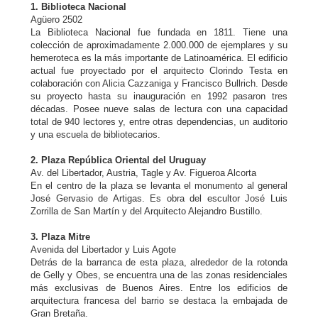
1. Biblioteca Nacional
Agüero 2502
La Biblioteca Nacional fue fundada en 1811. Tiene una
colección de aproximadamente 2.000.000 de ejemplares y su
hemeroteca es la más importante de Latinoamérica. El edificio
actual fue proyectado por el arquitecto Clorindo Testa en
colaboración con Alicia Cazzaniga y Francisco Bullrich. Desde
su proyecto hasta su inauguración en 1992 pasaron tres
décadas. Posee nueve salas de lectura con una capacidad
total de 940 lectores y, entre otras dependencias, un auditorio
y una escuela de bibliotecarios.
2. Plaza República Oriental del Uruguay
Av. del Libertador, Austria, Tagle y Av. Figueroa Alcorta
En el centro de la plaza se levanta el monumento al general
José Gervasio de Artigas. Es obra del escultor José Luis
Zorrilla de San Martín y del Arquitecto Alejandro Bustillo.
3. Plaza Mitre
Avenida del Libertador y Luis Agote
Detrás de la barranca de esta plaza, alrededor de la rotonda
de Gelly y Obes, se encuentra una de las zonas residenciales
más exclusivas de Buenos Aires. Entre los edificios de
arquitectura francesa del barrio se destaca la embajada de
Gran Bretaña.