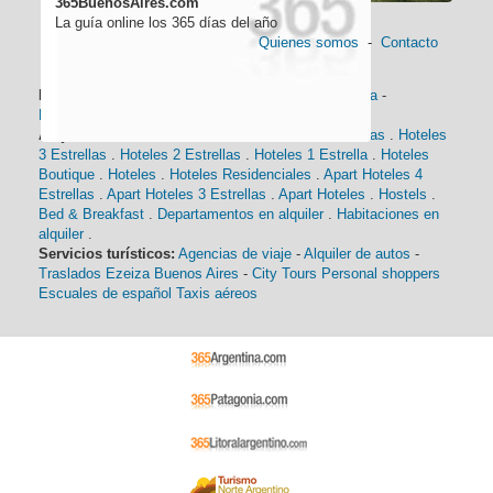
365BuenosAires.com
La guía online los 365 días del año
Quienes somos
-
Contacto
Información general:
Información turística
-
Historia
-
Distancias
-
Mapa de Buenos Aires
-
Barrios
Alojamiento:
Hoteles 5 Estrellas
.
Hoteles 4 Estrellas
.
Hoteles
3 Estrellas
.
Hoteles 2 Estrellas
.
Hoteles 1 Estrella
.
Hoteles
Boutique
.
Hoteles
.
Hoteles Residenciales
.
Apart Hoteles 4
Estrellas
.
Apart Hoteles 3 Estrellas
.
Apart Hoteles
.
Hostels
.
Bed & Breakfast
.
Departamentos en alquiler
.
Habitaciones en
alquiler
.
Servicios turísticos:
Agencias de viaje
-
Alquiler de autos
-
Traslados Ezeiza Buenos Aires
-
City Tours
Personal shoppers
Escuales de español
Taxis aéreos