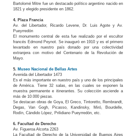
Bartolomé Mitre fue un destacado político argentino nacido en
1821 y elegido presidente en 1862.
4. Plaza Francia
Av. del Libertador, Ricardo Levene, Dr. Luis Agote y Av.
Pueyrredón
El monumento central de esta fue realizado por el escultor
francés Edmond Peynot. Se inauguró en 1910 y es el primero
levantado en nuestro país donado por una colectividad
extranjera con motivo del Centenario de la Revolución de
Mayo.
5.
Museo Nacional de Bellas Artes
Avenida del Libertador 1473
Es el más importante en nuestro país y uno de los principales
de América. Tiene 32 salas, en las cuales se exponen la
muestra permanente e itinerantes. Su colección asciende a
más de 10.000 piezas.
Se destacan obras de Goya, El Greco, Tintoretto, Rembrandt,
Degas, Van Gogh, Picasso, Kandinsky, Miró, Bourdelle,
Rodín, Cándido López, Prilidiano Pueyrredón, etc.
6. Facultad de Derecho
Av. Figueroa Alcorta 2263
La Facultad de Derecho de la Universidad de Buenos Aires