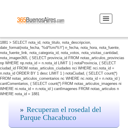
Desplegar
navegación
1881 > SELECT nota_id, nota_titulo, nota_descripcion,
date_format(nota_fecha, '%d/%m/%Y') n_fecha, nota_hora, nota_fuente,
nota_fuente_link, nota_categoria_id, nota_votos, nota_visitas_cantidad,
nota_imagen365, ( SELECT provincia_id FROM notas_articulos_provincias
np WHERE np.nota_id = n.nota_id LIMIT 1 ) notaProvincia, ( SELECT
ciudad_id FROM notas_articulos_ciudades nci WHERE nci.nota_id =
n.nota_id ORDER BY 1 desc LIMIT 1 ) notaCiudad, ( SELECT count(*)
FROM notas_articulos_comentarios nc WHERE nc.nota_id = n.nota_id )
cantComentarios, ( SELECT count(*) FROM notas_articulos_imagenes ni
WHERE ni.nota_id = n.nota_id ) cantImagenes FROM notas_articulos n
WHERE nota_id = 1881
Recuperan el rosedal del
Parque Chacabuco