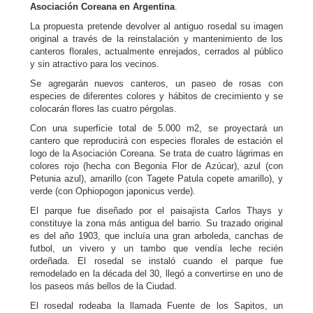
Asociación Coreana en Argentina
.
La propuesta pretende devolver al antiguo rosedal su imagen
original a través de la reinstalación y mantenimiento de los
canteros florales, actualmente enrejados, cerrados al público
y sin atractivo para los vecinos.
Se agregarán nuevos canteros, un paseo de rosas con
especies de diferentes colores y hábitos de crecimiento y se
colocarán flores las cuatro pérgolas.
Con una superficie total de 5.000 m2, se proyectará un
cantero que reproducirá con especies florales de estación el
logo de la Asociación Coreana. Se trata de cuatro lágrimas en
colores rojo (hecha con Begonia Flor de Azúcar), azul (con
Petunia azul), amarillo (con Tagete Patula copete amarillo), y
verde (con Ophiopogon japonicus verde).
El parque fue diseñado por el paisajista Carlos Thays y
constituye la zona más antigua del barrio. Su trazado original
es del año 1903, que incluía una gran arboleda, canchas de
futbol, un vivero y un tambo que vendía leche recién
ordeñada. El rosedal se instaló cuando el parque fue
remodelado en la década del 30, llegó a convertirse en uno de
los paseos más bellos de la Ciudad.
El rosedal rodeaba la llamada Fuente de los Sapitos, un