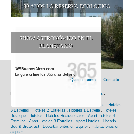
30 AÑOS LA RESERVA ECOLÓGICA
SHOW ASTRONÓMICO EN EL
PLANETARIO
365BuenosAires.com
La guía online los 365 días del año
Quienes somos
-
Contacto
Información general:
Información turística
-
Historia
-
Distancias
-
Mapa de Buenos Aires
-
Barrios
Alojamiento:
Hoteles 5 Estrellas
.
Hoteles 4 Estrellas
.
Hoteles
3 Estrellas
.
Hoteles 2 Estrellas
.
Hoteles 1 Estrella
.
Hoteles
Boutique
.
Hoteles
.
Hoteles Residenciales
.
Apart Hoteles 4
Estrellas
.
Apart Hoteles 3 Estrellas
.
Apart Hoteles
.
Hostels
.
Bed & Breakfast
.
Departamentos en alquiler
.
Habitaciones en
alquiler
.