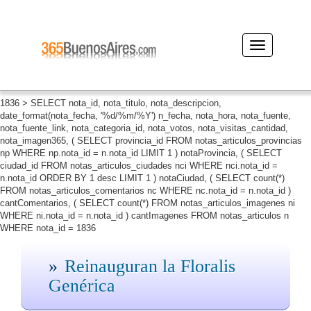
Desplegar
navegación
1836 > SELECT nota_id, nota_titulo, nota_descripcion,
date_format(nota_fecha, '%d/%m/%Y') n_fecha, nota_hora, nota_fuente,
nota_fuente_link, nota_categoria_id, nota_votos, nota_visitas_cantidad,
nota_imagen365, ( SELECT provincia_id FROM notas_articulos_provincias
np WHERE np.nota_id = n.nota_id LIMIT 1 ) notaProvincia, ( SELECT
ciudad_id FROM notas_articulos_ciudades nci WHERE nci.nota_id =
n.nota_id ORDER BY 1 desc LIMIT 1 ) notaCiudad, ( SELECT count(*)
FROM notas_articulos_comentarios nc WHERE nc.nota_id = n.nota_id )
cantComentarios, ( SELECT count(*) FROM notas_articulos_imagenes ni
WHERE ni.nota_id = n.nota_id ) cantImagenes FROM notas_articulos n
WHERE nota_id = 1836
Reinauguran la Floralis
Genérica