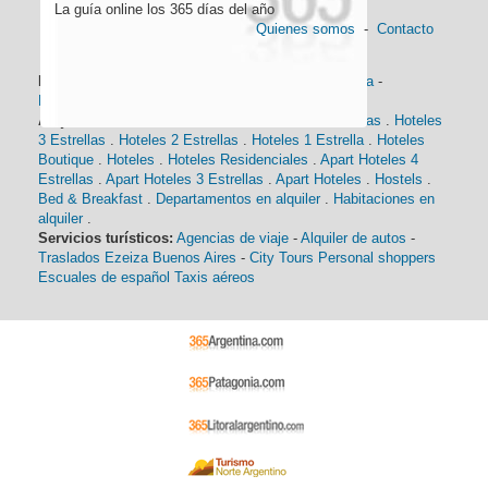
La guía online los 365 días del año
Quienes somos
-
Contacto
Información general:
Información turística
-
Historia
-
Distancias
-
Mapa de Buenos Aires
-
Barrios
Alojamiento:
Hoteles 5 Estrellas
.
Hoteles 4 Estrellas
.
Hoteles
3 Estrellas
.
Hoteles 2 Estrellas
.
Hoteles 1 Estrella
.
Hoteles
Boutique
.
Hoteles
.
Hoteles Residenciales
.
Apart Hoteles 4
Estrellas
.
Apart Hoteles 3 Estrellas
.
Apart Hoteles
.
Hostels
.
Bed & Breakfast
.
Departamentos en alquiler
.
Habitaciones en
alquiler
.
Servicios turísticos:
Agencias de viaje
-
Alquiler de autos
-
Traslados Ezeiza Buenos Aires
-
City Tours
Personal shoppers
Escuales de español
Taxis aéreos