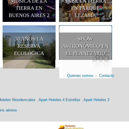
MÚSICA DE LA
SABE LA TIERRA
TIERRA EN
EN PARQUE
BUENOS AIRES 2
LEZAMA
30 AÑOS LA
SHOW
RESERVA
ASTRONÓMICO EN
ECOLÓGICA
EL PLANETARIO
Quienes somos
-
Contacto
Hoteles Residenciales
.
Apart Hoteles 4 Estrellas
.
Apart Hoteles 3
xis aéreos