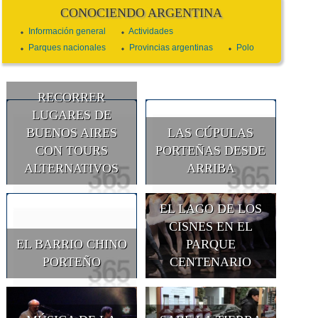
CONOCIENDO ARGENTINA
Información general
Actividades
Parques nacionales
Provincias argentinas
Polo
RECORRER
LUGARES DE
BUENOS AIRES
LAS CÚPULAS
CON TOURS
PORTEÑAS DESDE
ALTERNATIVOS
ARRIBA
EL LAGO DE LOS
CISNES EN EL
EL BARRIO CHINO
PARQUE
PORTEÑO
CENTENARIO