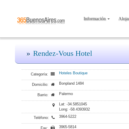
Información
Aloj
Rendez-Vous Hotel
Hoteles Boutique
Categoría:
Bonpland 1484
Domicilio:
Palermo
Barrio:
Lat: -34.5851045
Long: -58.4393932
3964-5222
Teléfono:
3965-5814
Fax: