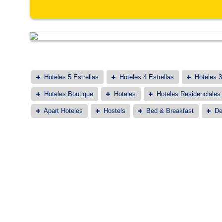
Hoteles 5 Estrellas
Hoteles 4 Estrellas
Hoteles 3
Hoteles Boutique
Hoteles
Hoteles Residenciales
Apart Hoteles
Hostels
Bed & Breakfast
De