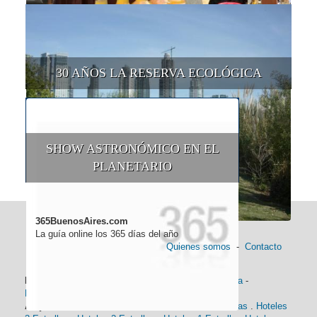
30 AÑOS LA RESERVA ECOLÓGICA
SHOW ASTRONÓMICO EN EL
PLANETARIO
365BuenosAires.com
La guía online los 365 días del año
Quienes somos
-
Contacto
Información general:
Información turística
-
Historia
-
Distancias
-
Mapa de Buenos Aires
-
Barrios
Alojamiento:
Hoteles 5 Estrellas
.
Hoteles 4 Estrellas
.
Hoteles