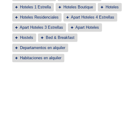
Hoteles 1 Estrella
Hoteles Boutique
Hoteles
Hoteles Residenciales
Apart Hoteles 4 Estrellas
Apart Hoteles 3 Estrellas
Apart Hoteles
Hostels
Bed & Breakfast
Departamentos en alquiler
Habitaciones en alquiler