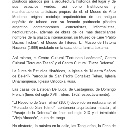
plásticos atraídos por la arquitectura histórica del lugar y de
sus espacios verdes, así como Instituciones y
manifestaciones artísticas propias de él: el Museo de Arte
Moderno -original reciclaje arquitectónico de un antiguo
depósito de tabaco- con su fecundo patrimonio plástico
argentino contemporáneo -concretistas, informalistas,
neofigurativos-, además de obras de los más descollantes
nombres de la plástica internacional, su Museo de Cine “Pablo
Ducros Hicken”, el Museo de Títeres, El Museo de Historia
Nacional (1889) instalado en la casa de la familia Lezama.
Así mismo, el Centro Cultural "Fortunato Lacámera", Centro
Cultural “Torcuato Tasso” y el Centro Cultural “Plaza Defensa”.
La Junta de Estudios Históricos, la Iglesia de “Nuestra Señora
de Belén”- Parroquia de San Pedro González Telmo, Iglesia
Dinamarquesa, Iglesia Ortodoxa Rusa.
Las casas de Esteban De Luca, de Castagnino, de Domingo
French (fines del siglo XVIII, ídem, 1762 respectivamente).
“El Repecho de San Telmo” (1807) devenido en restaurante, el
“Mercado de San Telmo” -centenaria arquitectura intacta-, el
“Pasaje de la Defensa” de fines del siglo XIX y el inimitable
“Viejo Almacén”, culto del tango.
No obstante, la música en la calle, las Tanguerías, la Feria de