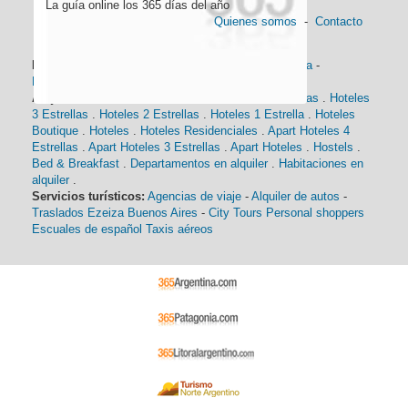
La guía online los 365 días del año
Quienes somos
-
Contacto
Información general:
Información turística
-
Historia
-
Distancias
-
Mapa de Buenos Aires
-
Barrios
Alojamiento:
Hoteles 5 Estrellas
.
Hoteles 4 Estrellas
.
Hoteles
3 Estrellas
.
Hoteles 2 Estrellas
.
Hoteles 1 Estrella
.
Hoteles
Boutique
.
Hoteles
.
Hoteles Residenciales
.
Apart Hoteles 4
Estrellas
.
Apart Hoteles 3 Estrellas
.
Apart Hoteles
.
Hostels
.
Bed & Breakfast
.
Departamentos en alquiler
.
Habitaciones en
alquiler
.
Servicios turísticos:
Agencias de viaje
-
Alquiler de autos
-
Traslados Ezeiza Buenos Aires
-
City Tours
Personal shoppers
Escuales de español
Taxis aéreos