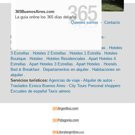
365BuenosAires.com
La guía online los 365 días del año
Quienes somos
-
Contacto
Información general:
Información turística
-
Historia
-
Distancias
-
Mapa de Buenos Aires
-
Barrios
Alojamiento:
Hoteles 5 Estrellas
.
Hoteles 4 Estrellas
.
Hoteles
3 Estrellas
.
Hoteles 2 Estrellas
.
Hoteles 1 Estrella
.
Hoteles
Boutique
.
Hoteles
.
Hoteles Residenciales
.
Apart Hoteles 4
Estrellas
.
Apart Hoteles 3 Estrellas
.
Apart Hoteles
.
Hostels
.
Bed & Breakfast
.
Departamentos en alquiler
.
Habitaciones en
alquiler
.
Servicios turísticos:
Agencias de viaje
-
Alquiler de autos
-
Traslados Ezeiza Buenos Aires
-
City Tours
Personal shoppers
Escuales de español
Taxis aéreos