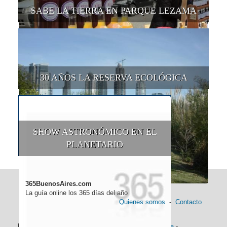
SABE LA TIERRA EN PARQUE LEZAMA
30 AÑOS LA RESERVA ECOLÓGICA
SHOW ASTRONÓMICO EN EL
PLANETARIO
365BuenosAires.com
La guía online los 365 días del año
Quienes somos
-
Contacto
Información general:
Información turística
-
Historia
-