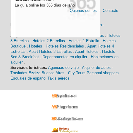
La guía online los 365 días del año
Quienes somos
-
Contacto
Información general:
Información turística
-
Historia
-
Distancias
-
Mapa de Buenos Aires
-
Barrios
Alojamiento:
Hoteles 5 Estrellas
.
Hoteles 4 Estrellas
.
Hoteles
3 Estrellas
.
Hoteles 2 Estrellas
.
Hoteles 1 Estrella
.
Hoteles
Boutique
.
Hoteles
.
Hoteles Residenciales
.
Apart Hoteles 4
Estrellas
.
Apart Hoteles 3 Estrellas
.
Apart Hoteles
.
Hostels
.
Bed & Breakfast
.
Departamentos en alquiler
.
Habitaciones en
alquiler
.
Servicios turísticos:
Agencias de viaje
-
Alquiler de autos
-
Traslados Ezeiza Buenos Aires
-
City Tours
Personal shoppers
Escuales de español
Taxis aéreos