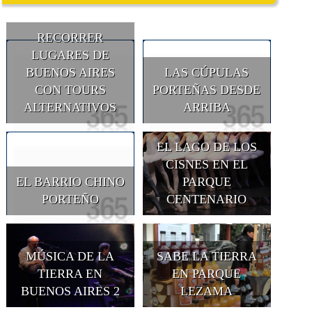
RECORRER
LUGARES DE
BUENOS AIRES
LAS CÚPULAS
CON TOURS
PORTEÑAS DESDE
ALTERNATIVOS
ARRIBA
EL LAGO DE LOS
CISNES EN EL
EL BARRIO CHINO
PARQUE
PORTEÑO
CENTENARIO
MÚSICA DE LA
SABE LA TIERRA
TIERRA EN
EN PARQUE
BUENOS AIRES 2
LEZAMA