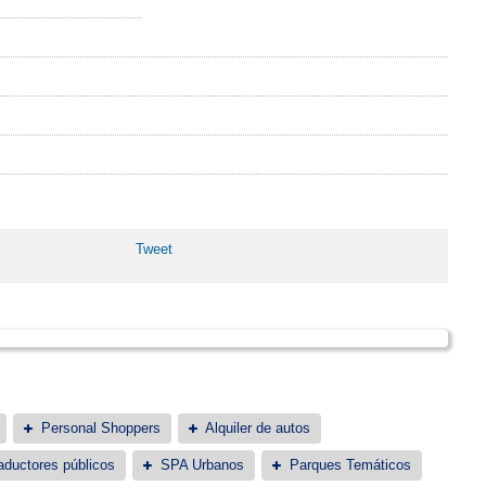
Tweet
Personal Shoppers
Alquiler de autos
aductores públicos
SPA Urbanos
Parques Temáticos