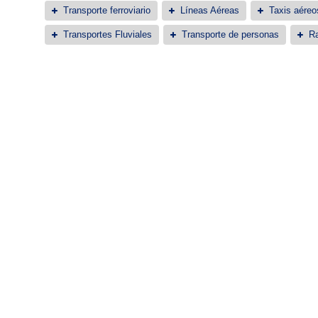
Transporte ferroviario
Líneas Aéreas
Taxis aéreo
Transportes Fluviales
Transporte de personas
Ra