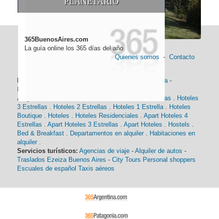
PLANETARIO
365BuenosAires.com
La guía online los 365 días del año
Quienes somos
-
Contacto
Información general:
Información turística
-
Historia
-
Distancias
-
Mapa de Buenos Aires
-
Barrios
Alojamiento:
Hoteles 5 Estrellas
.
Hoteles 4 Estrellas
.
Hoteles
3 Estrellas
.
Hoteles 2 Estrellas
.
Hoteles 1 Estrella
.
Hoteles
Boutique
.
Hoteles
.
Hoteles Residenciales
.
Apart Hoteles 4
Estrellas
.
Apart Hoteles 3 Estrellas
.
Apart Hoteles
.
Hostels
.
Bed & Breakfast
.
Departamentos en alquiler
.
Habitaciones en
alquiler
.
Servicios turísticos:
Agencias de viaje
-
Alquiler de autos
-
Traslados Ezeiza Buenos Aires
-
City Tours
Personal shoppers
Escuales de español
Taxis aéreos