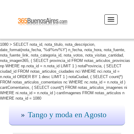
Desplegar
navegación
1080 > SELECT nota_id, nota_titulo, nota_descripcion,
date_format(nota_fecha, '%d/%m/%Y') n_fecha, nota_hora, nota_fuente,
nota_fuente_link, nota_categoria_id, nota_votos, nota_visitas_cantidad,
nota_imagen365, ( SELECT provincia_id FROM notas_articulos_provincias
np WHERE np.nota_id = n.nota_id LIMIT 1 ) notaProvincia, ( SELECT
ciudad_id FROM notas_articulos_ciudades nci WHERE nci.nota_id =
n.nota_id ORDER BY 1 desc LIMIT 1 ) notaCiudad, ( SELECT count(*)
FROM notas_articulos_comentarios nc WHERE nc.nota_id = n.nota_id )
cantComentarios, ( SELECT count(*) FROM notas_articulos_imagenes ni
WHERE ni.nota_id = n.nota_id ) cantImagenes FROM notas_articulos n
WHERE nota_id = 1080
Tango y moda en Agosto