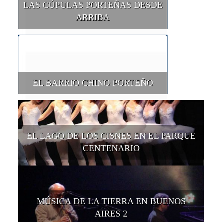
LAS CÚPULAS PORTEÑAS DESDE
ARRIBA
EL BARRIO CHINO PORTEÑO
EL LAGO DE LOS CISNES EN EL PARQUE
CENTENARIO
MÚSICA DE LA TIERRA EN BUENOS
AIRES 2