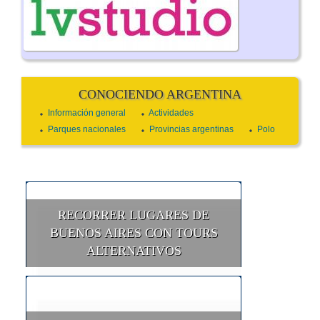
CONOCIENDO ARGENTINA
Información general
Actividades
Parques nacionales
Provincias argentinas
Polo
RECORRER LUGARES DE
BUENOS AIRES CON TOURS
ALTERNATIVOS