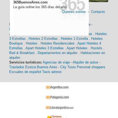
365BuenosAires.com
La guía online los 365 días del año
Quienes somos
-
Contacto
Información general:
Información turística
-
Historia
-
Distancias
-
Mapa de Buenos Aires
-
Barrios
Alojamiento:
Hoteles 5 Estrellas
.
Hoteles 4 Estrellas
.
Hoteles
3 Estrellas
.
Hoteles 2 Estrellas
.
Hoteles 1 Estrella
.
Hoteles
Boutique
.
Hoteles
.
Hoteles Residenciales
.
Apart Hoteles 4
Estrellas
.
Apart Hoteles 3 Estrellas
.
Apart Hoteles
.
Hostels
.
Bed & Breakfast
.
Departamentos en alquiler
.
Habitaciones en
alquiler
.
Servicios turísticos:
Agencias de viaje
-
Alquiler de autos
-
Traslados Ezeiza Buenos Aires
-
City Tours
Personal shoppers
Escuales de español
Taxis aéreos