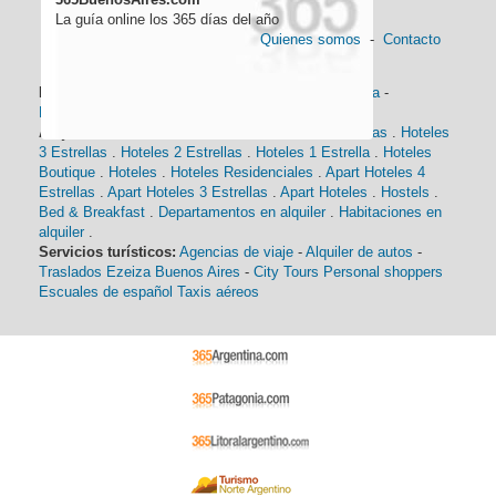
La guía online los 365 días del año
Quienes somos
-
Contacto
Información general:
Información turística
-
Historia
-
Distancias
-
Mapa de Buenos Aires
-
Barrios
Alojamiento:
Hoteles 5 Estrellas
.
Hoteles 4 Estrellas
.
Hoteles
3 Estrellas
.
Hoteles 2 Estrellas
.
Hoteles 1 Estrella
.
Hoteles
Boutique
.
Hoteles
.
Hoteles Residenciales
.
Apart Hoteles 4
Estrellas
.
Apart Hoteles 3 Estrellas
.
Apart Hoteles
.
Hostels
.
Bed & Breakfast
.
Departamentos en alquiler
.
Habitaciones en
alquiler
.
Servicios turísticos:
Agencias de viaje
-
Alquiler de autos
-
Traslados Ezeiza Buenos Aires
-
City Tours
Personal shoppers
Escuales de español
Taxis aéreos