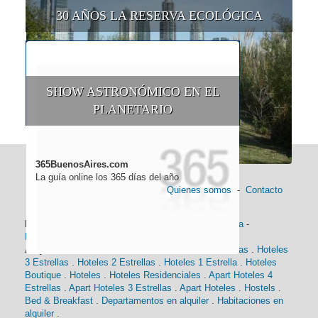
30 AÑOS LA RESERVA ECOLÓGICA
SHOW ASTRONÓMICO EN EL
PLANETARIO
365BuenosAires.com
La guía online los 365 días del año
Quienes somos
-
Contacto
Información general:
Información turística
-
Historia
-
Distancias
-
Mapa de Buenos Aires
-
Barrios
Alojamiento:
Hoteles 5 Estrellas
.
Hoteles 4 Estrellas
.
Hoteles
3 Estrellas
.
Hoteles 2 Estrellas
.
Hoteles 1 Estrella
.
Hoteles
Boutique
.
Hoteles
.
Hoteles Residenciales
.
Apart Hoteles 4
Estrellas
.
Apart Hoteles 3 Estrellas
.
Apart Hoteles
.
Hostels
.
Bed & Breakfast
.
Departamentos en alquiler
.
Habitaciones en
alquiler
.