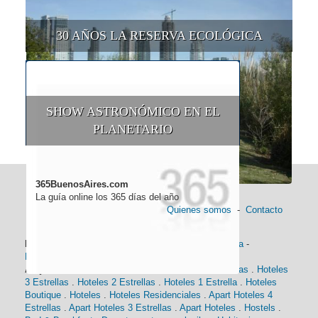
30 AÑOS LA RESERVA ECOLÓGICA
SHOW ASTRONÓMICO EN EL
PLANETARIO
365BuenosAires.com
La guía online los 365 días del año
Quienes somos
-
Contacto
Información general:
Información turística
-
Historia
-
Distancias
-
Mapa de Buenos Aires
-
Barrios
Alojamiento:
Hoteles 5 Estrellas
.
Hoteles 4 Estrellas
.
Hoteles
3 Estrellas
.
Hoteles 2 Estrellas
.
Hoteles 1 Estrella
.
Hoteles
Boutique
.
Hoteles
.
Hoteles Residenciales
.
Apart Hoteles 4
Estrellas
.
Apart Hoteles 3 Estrellas
.
Apart Hoteles
.
Hostels
.