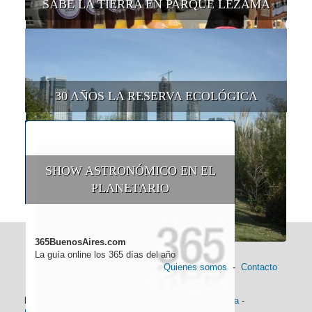
SABE LA TIERRA EN PARQUE LEZAMA
30 AÑOS LA RESERVA ECOLÓGICA
SHOW ASTRONÓMICO EN EL
PLANETARIO
365BuenosAires.com
La guía online los 365 días del año
Quienes somos
-
Contacto
Información general:
Información turística
-
Historia
-