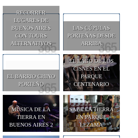
RECORRER
LUGARES DE
BUENOS AIRES
LAS CÚPULAS
CON TOURS
PORTEÑAS DESDE
ALTERNATIVOS
ARRIBA
EL LAGO DE LOS
CISNES EN EL
EL BARRIO CHINO
PARQUE
PORTEÑO
CENTENARIO
MÚSICA DE LA
SABE LA TIERRA
TIERRA EN
EN PARQUE
BUENOS AIRES 2
LEZAMA