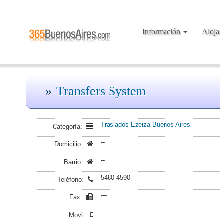
Información
Aloj
Transfers System
Traslados Ezeiza-Buenos Aires
Categoría:
--
Domicilio:
--
Barrio:
5480-4590
Teléfono:
---
Fax:
Movil: