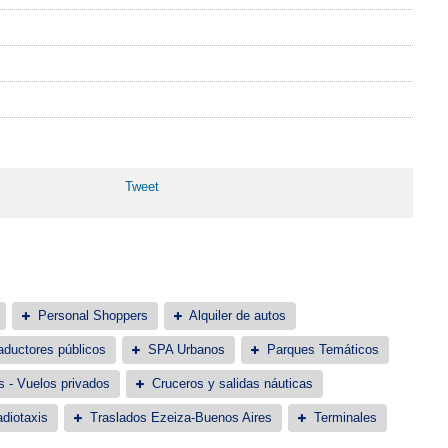
Tweet
Personal Shoppers
Alquiler de autos
aductores públicos
SPA Urbanos
Parques Temáticos
s - Vuelos privados
Cruceros y salidas náuticas
diotaxis
Traslados Ezeiza-Buenos Aires
Terminales