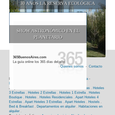
30 AÑOS LA RESERVA ECOLÓGICA
SHOW ASTRONÓMICO EN EL
PLANETARIO
365BuenosAires.com
La guía online los 365 días del año
Quienes somos
-
Contacto
Información general:
Información turística
-
Historia
-
Distancias
-
Mapa de Buenos Aires
-
Barrios
Alojamiento:
Hoteles 5 Estrellas
.
Hoteles 4 Estrellas
.
Hoteles
3 Estrellas
.
Hoteles 2 Estrellas
.
Hoteles 1 Estrella
.
Hoteles
Boutique
.
Hoteles
.
Hoteles Residenciales
.
Apart Hoteles 4
Estrellas
.
Apart Hoteles 3 Estrellas
.
Apart Hoteles
.
Hostels
.
Bed & Breakfast
.
Departamentos en alquiler
.
Habitaciones en
alquiler
.