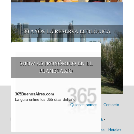
30 AÑOS LA RESERVA ECOLÓGICA
SHOW ASTRONÓMICO EN EL
PLANETARIO
365BuenosAires.com
La guía online los 365 días del año
Quienes somos
-
Contacto
Información general:
Información turística
-
Historia
-
Distancias
-
Mapa de Buenos Aires
-
Barrios
Alojamiento:
Hoteles 5 Estrellas
.
Hoteles 4 Estrellas
.
Hoteles