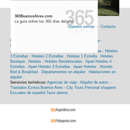
365BuenosAires.com
La guía online los 365 días del año
Quienes somos
-
Contacto
Información general:
Información turística
-
Historia
-
Distancias
-
Mapa de Buenos Aires
-
Barrios
Alojamiento:
Hoteles 5 Estrellas
.
Hoteles 4 Estrellas
.
Hoteles
3 Estrellas
.
Hoteles 2 Estrellas
.
Hoteles 1 Estrella
.
Hoteles
Boutique
.
Hoteles
.
Hoteles Residenciales
.
Apart Hoteles 4
Estrellas
.
Apart Hoteles 3 Estrellas
.
Apart Hoteles
.
Hostels
.
Bed & Breakfast
.
Departamentos en alquiler
.
Habitaciones en
alquiler
.
Servicios turísticos:
Agencias de viaje
-
Alquiler de autos
-
Traslados Ezeiza Buenos Aires
-
City Tours
Personal shoppers
Escuales de español
Taxis aéreos