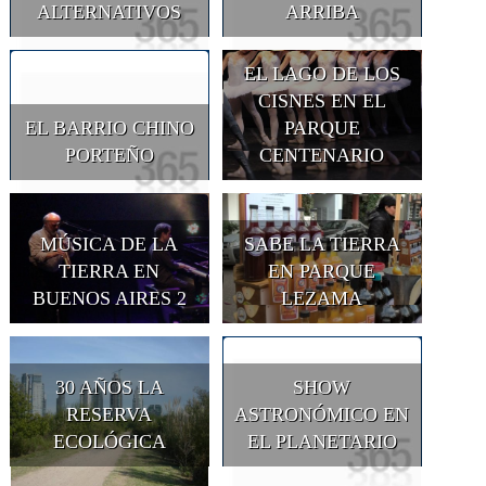
ALTERNATIVOS
ARRIBA
EL LAGO DE LOS
CISNES EN EL
EL BARRIO CHINO
PARQUE
PORTEÑO
CENTENARIO
MÚSICA DE LA
SABE LA TIERRA
TIERRA EN
EN PARQUE
BUENOS AIRES 2
LEZAMA
30 AÑOS LA
SHOW
RESERVA
ASTRONÓMICO EN
ECOLÓGICA
EL PLANETARIO