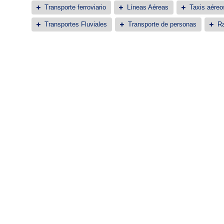
Transporte ferroviario
Líneas Aéreas
Taxis aéreo
Transportes Fluviales
Transporte de personas
Ra