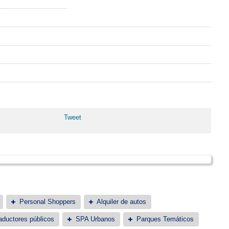
Tweet
Personal Shoppers
Alquiler de autos
aductores públicos
SPA Urbanos
Parques Temáticos