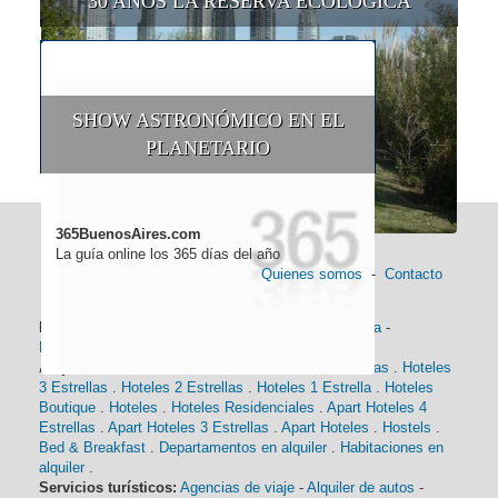
30 AÑOS LA RESERVA ECOLÓGICA
SHOW ASTRONÓMICO EN EL
PLANETARIO
365BuenosAires.com
La guía online los 365 días del año
Quienes somos
-
Contacto
Información general:
Información turística
-
Historia
-
Distancias
-
Mapa de Buenos Aires
-
Barrios
Alojamiento:
Hoteles 5 Estrellas
.
Hoteles 4 Estrellas
.
Hoteles
3 Estrellas
.
Hoteles 2 Estrellas
.
Hoteles 1 Estrella
.
Hoteles
Boutique
.
Hoteles
.
Hoteles Residenciales
.
Apart Hoteles 4
Estrellas
.
Apart Hoteles 3 Estrellas
.
Apart Hoteles
.
Hostels
.
Bed & Breakfast
.
Departamentos en alquiler
.
Habitaciones en
alquiler
.
Servicios turísticos:
Agencias de viaje
-
Alquiler de autos
-