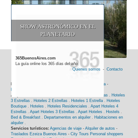
SHOW ASTRONÓMICO EN EL
PLANETARIO
365BuenosAires.com
La guía online los 365 días del año
Quienes somos
-
Contacto
Información general:
Información turística
-
Historia
-
Distancias
-
Mapa de Buenos Aires
-
Barrios
Alojamiento:
Hoteles 5 Estrellas
.
Hoteles 4 Estrellas
.
Hoteles
3 Estrellas
.
Hoteles 2 Estrellas
.
Hoteles 1 Estrella
.
Hoteles
Boutique
.
Hoteles
.
Hoteles Residenciales
.
Apart Hoteles 4
Estrellas
.
Apart Hoteles 3 Estrellas
.
Apart Hoteles
.
Hostels
.
Bed & Breakfast
.
Departamentos en alquiler
.
Habitaciones en
alquiler
.
Servicios turísticos:
Agencias de viaje
-
Alquiler de autos
-
Traslados Ezeiza Buenos Aires
-
City Tours
Personal shoppers