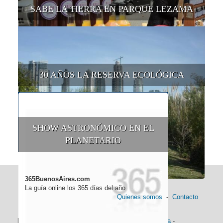
SABE LA TIERRA EN PARQUE LEZAMA
30 AÑOS LA RESERVA ECOLÓGICA
SHOW ASTRONÓMICO EN EL
PLANETARIO
365BuenosAires.com
La guía online los 365 días del año
Quienes somos
-
Contacto
Información general:
Información turística
-
Historia
-