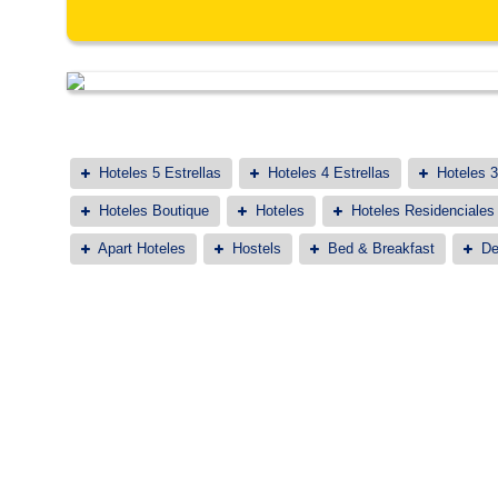
Hoteles 5 Estrellas
Hoteles 4 Estrellas
Hoteles 3
Hoteles Boutique
Hoteles
Hoteles Residenciales
Apart Hoteles
Hostels
Bed & Breakfast
De