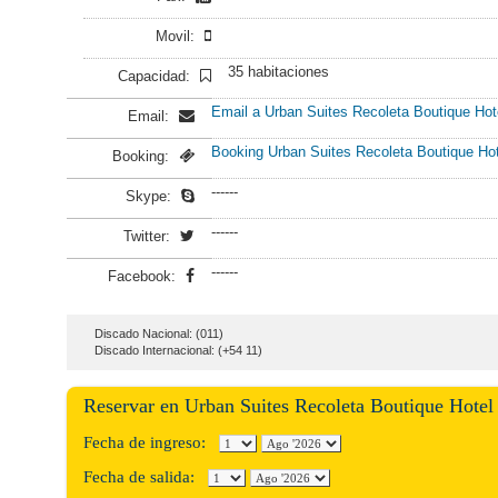
Movil:
35 habitaciones
Capacidad:
Email a Urban Suites Recoleta Boutique Hot
Email:
Booking Urban Suites Recoleta Boutique Hot
Booking:
------
Skype:
------
Twitter:
------
Facebook:
Discado Nacional: (011)
Discado Internacional: (+54 11)
Reservar en Urban Suites Recoleta Boutique Hotel
Fecha de ingreso:
Fecha de salida: