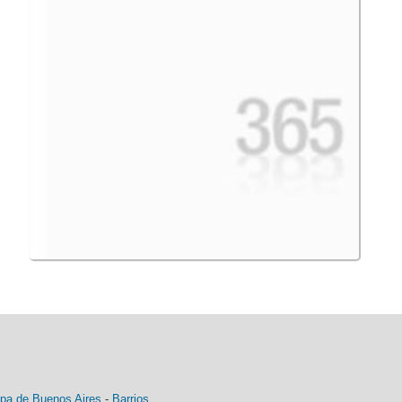
pa de Buenos Aires
-
Barrios