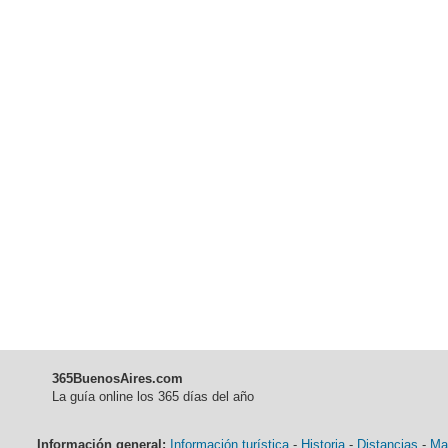
365BuenosAires.com
La guía online los 365 días del año
Información general:
Información turística
-
Historia
-
Distancias
-
Ma