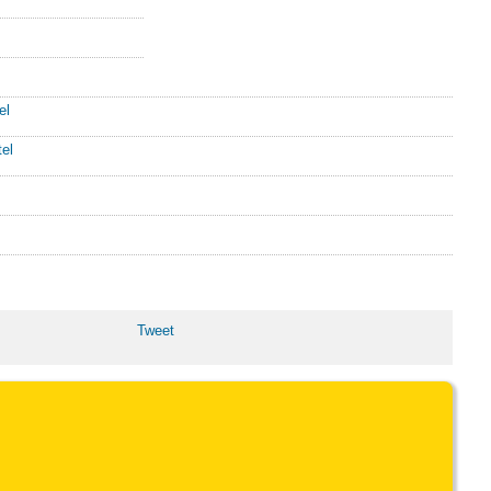
el
el
Tweet