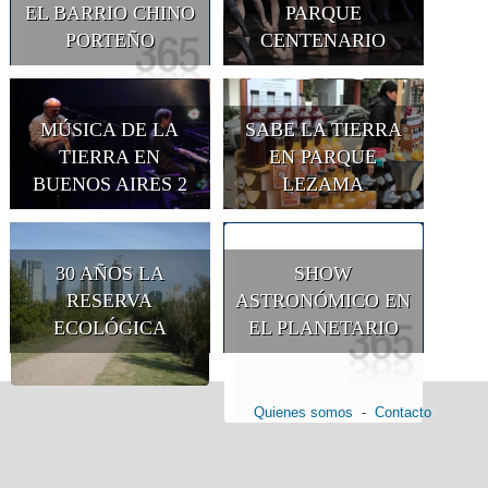
EL BARRIO CHINO
PARQUE
PORTEÑO
CENTENARIO
MÚSICA DE LA
SABE LA TIERRA
TIERRA EN
EN PARQUE
BUENOS AIRES 2
LEZAMA
30 AÑOS LA
SHOW
RESERVA
ASTRONÓMICO EN
ECOLÓGICA
EL PLANETARIO
Quienes somos
-
Contacto