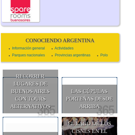
CONOCIENDO ARGENTINA
Información general
Actividades
Parques nacionales
Provincias argentinas
Polo
RECORRER
LUGARES DE
BUENOS AIRES
LAS CÚPULAS
CON TOURS
PORTEÑAS DESDE
ALTERNATIVOS
ARRIBA
EL LAGO DE LOS
CISNES EN EL