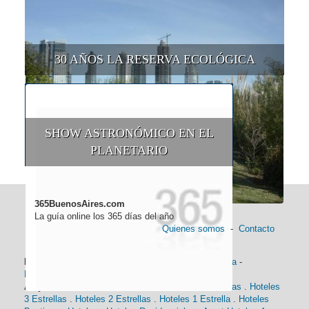
30 AÑOS LA RESERVA ECOLÓGICA
SHOW ASTRONÓMICO EN EL
PLANETARIO
365BuenosAires.com
La guía online los 365 días del año
Quienes somos
-
Contacto
Información general:
Información turística
-
Historia
-
Distancias
-
Mapa de Buenos Aires
-
Barrios
Alojamiento:
Hoteles 5 Estrellas
.
Hoteles 4 Estrellas
.
Hoteles
3 Estrellas
.
Hoteles 2 Estrellas
.
Hoteles 1 Estrella
.
Hoteles