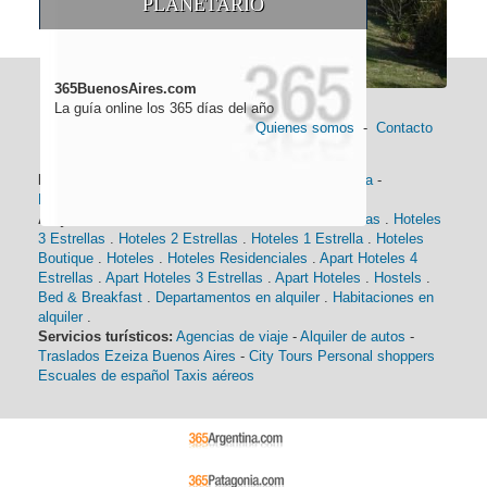
PLANETARIO
365BuenosAires.com
La guía online los 365 días del año
Quienes somos
-
Contacto
Información general:
Información turística
-
Historia
-
Distancias
-
Mapa de Buenos Aires
-
Barrios
Alojamiento:
Hoteles 5 Estrellas
.
Hoteles 4 Estrellas
.
Hoteles
3 Estrellas
.
Hoteles 2 Estrellas
.
Hoteles 1 Estrella
.
Hoteles
Boutique
.
Hoteles
.
Hoteles Residenciales
.
Apart Hoteles 4
Estrellas
.
Apart Hoteles 3 Estrellas
.
Apart Hoteles
.
Hostels
.
Bed & Breakfast
.
Departamentos en alquiler
.
Habitaciones en
alquiler
.
Servicios turísticos:
Agencias de viaje
-
Alquiler de autos
-
Traslados Ezeiza Buenos Aires
-
City Tours
Personal shoppers
Escuales de español
Taxis aéreos