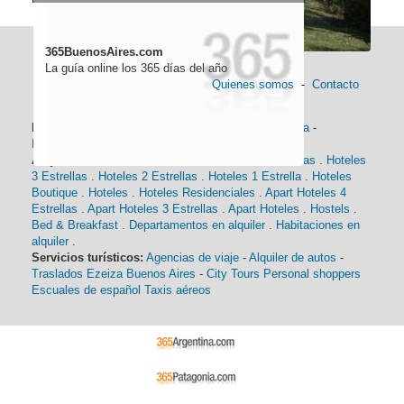
365BuenosAires.com
La guía online los 365 días del año
Quienes somos
-
Contacto
Información general:
Información turística
-
Historia
-
Distancias
-
Mapa de Buenos Aires
-
Barrios
Alojamiento:
Hoteles 5 Estrellas
.
Hoteles 4 Estrellas
.
Hoteles
3 Estrellas
.
Hoteles 2 Estrellas
.
Hoteles 1 Estrella
.
Hoteles
Boutique
.
Hoteles
.
Hoteles Residenciales
.
Apart Hoteles 4
Estrellas
.
Apart Hoteles 3 Estrellas
.
Apart Hoteles
.
Hostels
.
Bed & Breakfast
.
Departamentos en alquiler
.
Habitaciones en
alquiler
.
Servicios turísticos:
Agencias de viaje
-
Alquiler de autos
-
Traslados Ezeiza Buenos Aires
-
City Tours
Personal shoppers
Escuales de español
Taxis aéreos