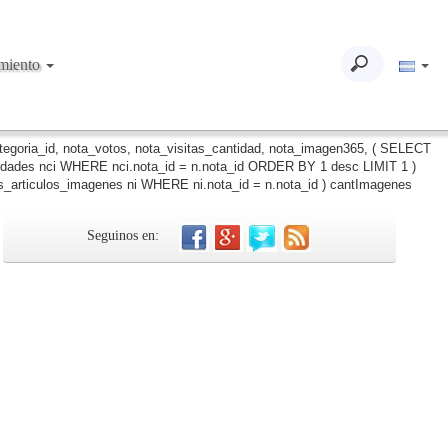
imiento
ategoria_id, nota_votos, nota_visitas_cantidad, nota_imagen365, ( SELECT
iudades nci WHERE nci.nota_id = n.nota_id ORDER BY 1 desc LIMIT 1 )
_articulos_imagenes ni WHERE ni.nota_id = n.nota_id ) cantImagenes
Seguinos en: