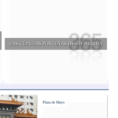
LAS CÚPULAS PORTEÑAS DESDE ARRIBA
e
Conocer las cúpulas porteñas desde arriba es una experiencia que
suma adeptos y cantidad de turistas en el transcurso del tiempo.
Plaza de Mayo