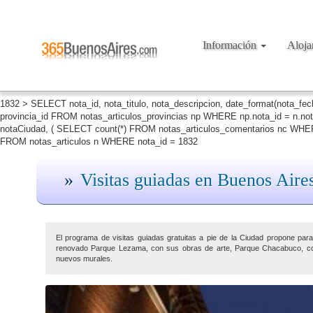
Información
Aloj
1832 > SELECT nota_id, nota_titulo, nota_descripcion, date_format(nota_fe
provincia_id FROM notas_articulos_provincias np WHERE np.nota_id = n.no
notaCiudad, ( SELECT count(*) FROM notas_articulos_comentarios nc WHERE
FROM notas_articulos n WHERE nota_id = 1832
Visitas guiadas en Buenos Aires
El programa de visitas guiadas gratuitas a pie de la Ciudad propone par
renovado Parque Lezama, con sus obras de arte, Parque Chacabuco, con s
nuevos murales.