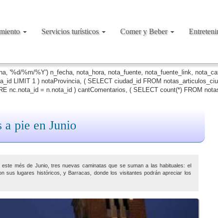
amiento
Servicios turísticos
Comer y Beber
Entreten
cha, '%d/%m/%Y') n_fecha, nota_hora, nota_fuente, nota_fuente_link, nota_c
ta_id LIMIT 1 ) notaProvincia, ( SELECT ciudad_id FROM notas_articulos_c
 nc.nota_id = n.nota_id ) cantComentarios, ( SELECT count(*) FROM notas
 a pie en Junio
a este més de Junio, tres nuevas caminatas que se suman a las habituales: el
us lugares históricos, y Barracas, donde los visitantes podrán apreciar los