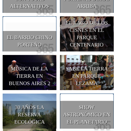
ALTERNATIVOS
ARRIBA
EL LAGO DE LOS
CISNES EN EL
EL BARRIO CHINO
PARQUE
PORTEÑO
CENTENARIO
MÚSICA DE LA
SABE LA TIERRA
TIERRA EN
EN PARQUE
BUENOS AIRES 2
LEZAMA
30 AÑOS LA
SHOW
RESERVA
ASTRONÓMICO EN
ECOLÓGICA
EL PLANETARIO