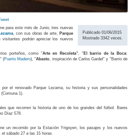
Tweet
pone para este més de Junio, tres nuevas
Publicado 01/06/2015
Lezama
, con sus obras de arte,
Parque
Mostrado 3342 veces.
s visitantes podrán apreciar los nuevos
rrios porteños, como "
Arte en Recoleta"
, "
El barrio de la Boca
:
" (
Puerto Madero
), "
Abasto
, inspiración de Carlos Gardel" y "Barrio de
eo por el renovado Parque Lezama, su historia y sus personalidades
a (Comuna 1).
les que recorren la historia de uno de los grandes del fútbol. Bares
ino Díaz 578.
ne un recorrido por la Estación Yrigoyen, los pasajes y los nuevos
 el sábado 27 a las 15 horas.