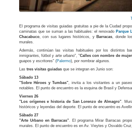
El programa de visitas guiadas gratuitas a pie de la Ciudad pro
caminatas que se suman a las habituales: el renovado
Parque 
Chacabuco
, con sus lugares históricos, y
Barracas
, donde lo
murales.
Además, continúan las visitas habituales por los distintos ba
inmigrantes, fútbol y arte urbano", "
Calles con nombre de mujer
guapos y escritores" (
Palermo
), por nombrar algunos.
Las
tres visitas guiadas
que se integran en Junio son:
Sábado 13
"Sobre Héroes y Tumbas"
, invita a los visitantes a un pas
notables. El punto de encuentro es la esquina de Brasil y Defens
Viernes 26
"Los orígenes e historia de San Lorenzo de Almagro"
. Mura
históricos y leyendas del deporte. El punto de encuentro es Avell
Sábado 27
"Arte Urbano en Barracas"
. El programa Mirar Barracas propo
murales. El punto de encuentro es en Av. Vieytes y Osvaldo Cruz,