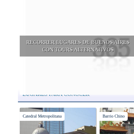
RECORRER LUGARES DE BUENOS AIRES
CON TOURS ALTERNATIVOS
Buenos Aires se puede recorrer y descubrir desde otros puntos d
vista, tanto sea a pie, en bici, en barcos, botes, y tantas otras
alternativas.
LUGARES PARA CONOCER
Catedral Metropolitana
Barrio Chino