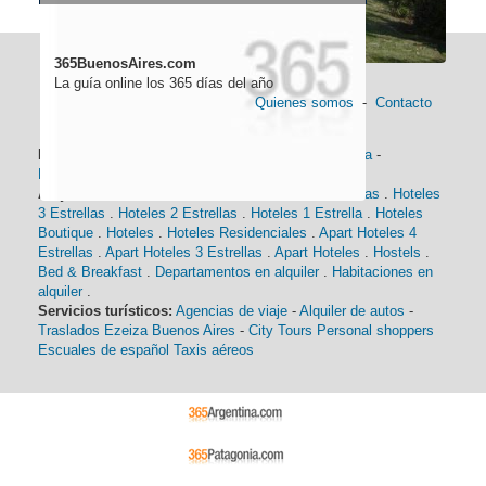
365BuenosAires.com
La guía online los 365 días del año
Quienes somos
-
Contacto
Información general:
Información turística
-
Historia
-
Distancias
-
Mapa de Buenos Aires
-
Barrios
Alojamiento:
Hoteles 5 Estrellas
.
Hoteles 4 Estrellas
.
Hoteles
3 Estrellas
.
Hoteles 2 Estrellas
.
Hoteles 1 Estrella
.
Hoteles
Boutique
.
Hoteles
.
Hoteles Residenciales
.
Apart Hoteles 4
Estrellas
.
Apart Hoteles 3 Estrellas
.
Apart Hoteles
.
Hostels
.
Bed & Breakfast
.
Departamentos en alquiler
.
Habitaciones en
alquiler
.
Servicios turísticos:
Agencias de viaje
-
Alquiler de autos
-
Traslados Ezeiza Buenos Aires
-
City Tours
Personal shoppers
Escuales de español
Taxis aéreos