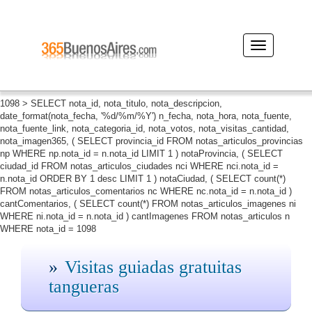
Desplegar
navegación
1098 > SELECT nota_id, nota_titulo, nota_descripcion,
date_format(nota_fecha, '%d/%m/%Y') n_fecha, nota_hora, nota_fuente,
nota_fuente_link, nota_categoria_id, nota_votos, nota_visitas_cantidad,
nota_imagen365, ( SELECT provincia_id FROM notas_articulos_provincias
np WHERE np.nota_id = n.nota_id LIMIT 1 ) notaProvincia, ( SELECT
ciudad_id FROM notas_articulos_ciudades nci WHERE nci.nota_id =
n.nota_id ORDER BY 1 desc LIMIT 1 ) notaCiudad, ( SELECT count(*)
FROM notas_articulos_comentarios nc WHERE nc.nota_id = n.nota_id )
cantComentarios, ( SELECT count(*) FROM notas_articulos_imagenes ni
WHERE ni.nota_id = n.nota_id ) cantImagenes FROM notas_articulos n
WHERE nota_id = 1098
Visitas guiadas gratuitas
tangueras