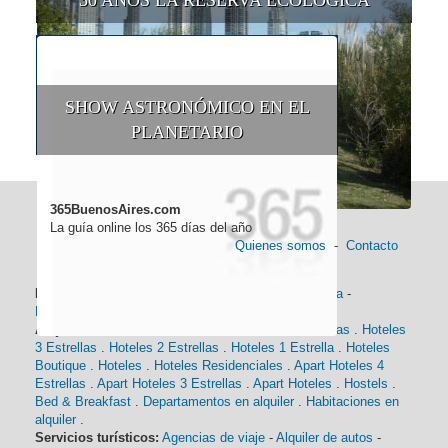
30 AÑOS LA RESERVA ECOLÓGICA
SHOW ASTRONÓMICO EN EL
PLANETARIO
365BuenosAires.com
La guía online los 365 días del año
Quienes somos
-
Contacto
Información general:
Información turística
-
Historia
-
Distancias
-
Mapa de Buenos Aires
-
Barrios
Alojamiento:
Hoteles 5 Estrellas
.
Hoteles 4 Estrellas
.
Hoteles
3 Estrellas
.
Hoteles 2 Estrellas
.
Hoteles 1 Estrella
.
Hoteles
Boutique
.
Hoteles
.
Hoteles Residenciales
.
Apart Hoteles 4
Estrellas
.
Apart Hoteles 3 Estrellas
.
Apart Hoteles
.
Hostels
.
Bed & Breakfast
.
Departamentos en alquiler
.
Habitaciones en
alquiler
.
Servicios turísticos:
Agencias de viaje
-
Alquiler de autos
-