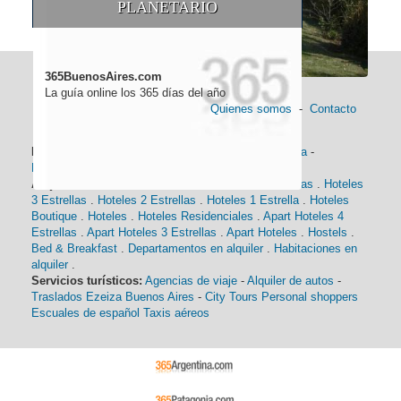
PLANETARIO
365BuenosAires.com
La guía online los 365 días del año
Quienes somos
-
Contacto
Información general:
Información turística
-
Historia
-
Distancias
-
Mapa de Buenos Aires
-
Barrios
Alojamiento:
Hoteles 5 Estrellas
.
Hoteles 4 Estrellas
.
Hoteles
3 Estrellas
.
Hoteles 2 Estrellas
.
Hoteles 1 Estrella
.
Hoteles
Boutique
.
Hoteles
.
Hoteles Residenciales
.
Apart Hoteles 4
Estrellas
.
Apart Hoteles 3 Estrellas
.
Apart Hoteles
.
Hostels
.
Bed & Breakfast
.
Departamentos en alquiler
.
Habitaciones en
alquiler
.
Servicios turísticos:
Agencias de viaje
-
Alquiler de autos
-
Traslados Ezeiza Buenos Aires
-
City Tours
Personal shoppers
Escuales de español
Taxis aéreos