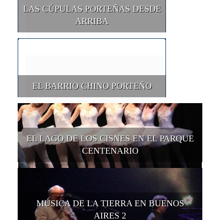
LAS CÚPULAS PORTEÑAS DESDE
ARRIBA
EL BARRIO CHINO PORTEÑO
EL LAGO DE LOS CISNES EN EL PARQUE
CENTENARIO
MÚSICA DE LA TIERRA EN BUENOS
AIRES 2