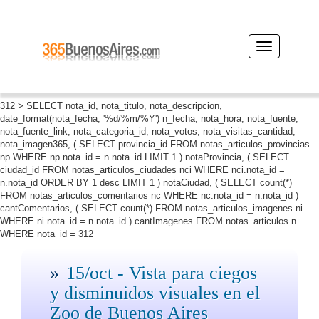
Desplegar
navegación
312 > SELECT nota_id, nota_titulo, nota_descripcion,
date_format(nota_fecha, '%d/%m/%Y') n_fecha, nota_hora, nota_fuente,
nota_fuente_link, nota_categoria_id, nota_votos, nota_visitas_cantidad,
nota_imagen365, ( SELECT provincia_id FROM notas_articulos_provincias
np WHERE np.nota_id = n.nota_id LIMIT 1 ) notaProvincia, ( SELECT
ciudad_id FROM notas_articulos_ciudades nci WHERE nci.nota_id =
n.nota_id ORDER BY 1 desc LIMIT 1 ) notaCiudad, ( SELECT count(*)
FROM notas_articulos_comentarios nc WHERE nc.nota_id = n.nota_id )
cantComentarios, ( SELECT count(*) FROM notas_articulos_imagenes ni
WHERE ni.nota_id = n.nota_id ) cantImagenes FROM notas_articulos n
WHERE nota_id = 312
15/oct - Vista para ciegos
y disminuidos visuales en el
Zoo de Buenos Aires