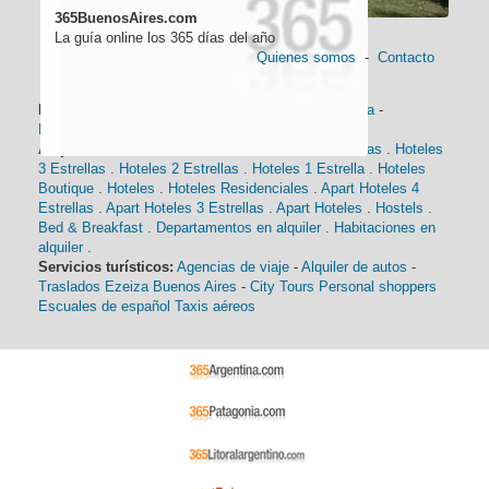
365BuenosAires.com
La guía online los 365 días del año
Quienes somos
-
Contacto
Información general:
Información turística
-
Historia
-
Distancias
-
Mapa de Buenos Aires
-
Barrios
Alojamiento:
Hoteles 5 Estrellas
.
Hoteles 4 Estrellas
.
Hoteles
3 Estrellas
.
Hoteles 2 Estrellas
.
Hoteles 1 Estrella
.
Hoteles
Boutique
.
Hoteles
.
Hoteles Residenciales
.
Apart Hoteles 4
Estrellas
.
Apart Hoteles 3 Estrellas
.
Apart Hoteles
.
Hostels
.
Bed & Breakfast
.
Departamentos en alquiler
.
Habitaciones en
alquiler
.
Servicios turísticos:
Agencias de viaje
-
Alquiler de autos
-
Traslados Ezeiza Buenos Aires
-
City Tours
Personal shoppers
Escuales de español
Taxis aéreos