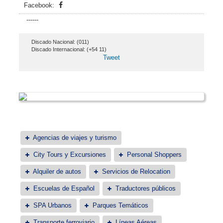
Facebook:
------
Discado Nacional: (011)
Discado Internacional: (+54 11)
Tweet
Agencias de viajes y turismo
City Tours y Excursiones
Personal Shoppers
Alquiler de autos
Servicios de Relocation
Escuelas de Español
Traductores públicos
SPA Urbanos
Parques Temáticos
Transporte ferroviario
Líneas Aéreas