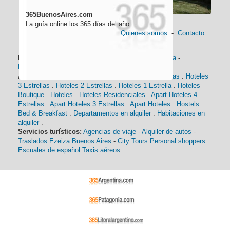
365BuenosAires.com
La guía online los 365 días del año
Quienes somos
-
Contacto
Información general:
Información turística
-
Historia
-
Distancias
-
Mapa de Buenos Aires
-
Barrios
Alojamiento:
Hoteles 5 Estrellas
.
Hoteles 4 Estrellas
.
Hoteles
3 Estrellas
.
Hoteles 2 Estrellas
.
Hoteles 1 Estrella
.
Hoteles
Boutique
.
Hoteles
.
Hoteles Residenciales
.
Apart Hoteles 4
Estrellas
.
Apart Hoteles 3 Estrellas
.
Apart Hoteles
.
Hostels
.
Bed & Breakfast
.
Departamentos en alquiler
.
Habitaciones en
alquiler
.
Servicios turísticos:
Agencias de viaje
-
Alquiler de autos
-
Traslados Ezeiza Buenos Aires
-
City Tours
Personal shoppers
Escuales de español
Taxis aéreos