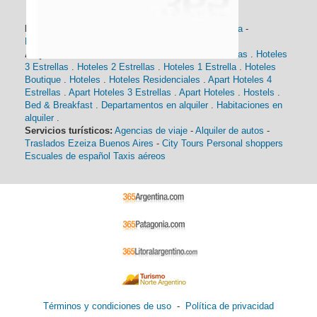
Información general:
Información turística
-
Historia
-
Distancias
-
Mapa de Buenos Aires
-
Barrios
Alojamiento:
Hoteles 5 Estrellas
.
Hoteles 4 Estrellas
.
Hoteles
3 Estrellas
.
Hoteles 2 Estrellas
.
Hoteles 1 Estrella
.
Hoteles
Boutique
.
Hoteles
.
Hoteles Residenciales
.
Apart Hoteles 4
Estrellas
.
Apart Hoteles 3 Estrellas
.
Apart Hoteles
.
Hostels
.
Bed & Breakfast
.
Departamentos en alquiler
.
Habitaciones en
alquiler
.
Servicios turísticos:
Agencias de viaje
-
Alquiler de autos
-
Traslados Ezeiza Buenos Aires
-
City Tours
Personal shoppers
Escuales de español
Taxis aéreos
Términos y condiciones de uso
-
Política de privacidad