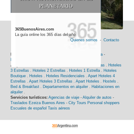
PLANETARIO
365BuenosAires.com
La guía online los 365 días del año
Quienes somos
-
Contacto
Información general:
Información turística
-
Historia
-
Distancias
-
Mapa de Buenos Aires
-
Barrios
Alojamiento:
Hoteles 5 Estrellas
.
Hoteles 4 Estrellas
.
Hoteles
3 Estrellas
.
Hoteles 2 Estrellas
.
Hoteles 1 Estrella
.
Hoteles
Boutique
.
Hoteles
.
Hoteles Residenciales
.
Apart Hoteles 4
Estrellas
.
Apart Hoteles 3 Estrellas
.
Apart Hoteles
.
Hostels
.
Bed & Breakfast
.
Departamentos en alquiler
.
Habitaciones en
alquiler
.
Servicios turísticos:
Agencias de viaje
-
Alquiler de autos
-
Traslados Ezeiza Buenos Aires
-
City Tours
Personal shoppers
Escuales de español
Taxis aéreos