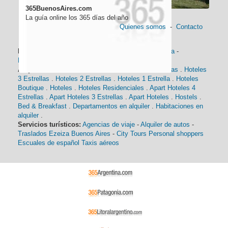
365BuenosAires.com
La guía online los 365 días del año
Quienes somos
-
Contacto
Información general:
Información turística
-
Historia
-
Distancias
-
Mapa de Buenos Aires
-
Barrios
Alojamiento:
Hoteles 5 Estrellas
.
Hoteles 4 Estrellas
.
Hoteles
3 Estrellas
.
Hoteles 2 Estrellas
.
Hoteles 1 Estrella
.
Hoteles
Boutique
.
Hoteles
.
Hoteles Residenciales
.
Apart Hoteles 4
Estrellas
.
Apart Hoteles 3 Estrellas
.
Apart Hoteles
.
Hostels
.
Bed & Breakfast
.
Departamentos en alquiler
.
Habitaciones en
alquiler
.
Servicios turísticos:
Agencias de viaje
-
Alquiler de autos
-
Traslados Ezeiza Buenos Aires
-
City Tours
Personal shoppers
Escuales de español
Taxis aéreos