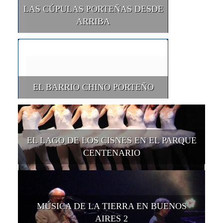
LAS CÚPULAS PORTEÑAS DESDE
ARRIBA
EL BARRIO CHINO PORTEÑO
EL LAGO DE LOS CISNES EN EL PARQUE
CENTENARIO
MÚSICA DE LA TIERRA EN BUENOS
AIRES 2