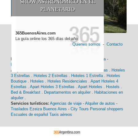
SHOW ASTRONÓMICO EN EL
PLANETARIO
365BuenosAires.com
La guía online los 365 días del año
Quienes somos
-
Contacto
Información general:
Información turística
-
Historia
-
Distancias
-
Mapa de Buenos Aires
-
Barrios
Alojamiento:
Hoteles 5 Estrellas
.
Hoteles 4 Estrellas
.
Hoteles
3 Estrellas
.
Hoteles 2 Estrellas
.
Hoteles 1 Estrella
.
Hoteles
Boutique
.
Hoteles
.
Hoteles Residenciales
.
Apart Hoteles 4
Estrellas
.
Apart Hoteles 3 Estrellas
.
Apart Hoteles
.
Hostels
.
Bed & Breakfast
.
Departamentos en alquiler
.
Habitaciones en
alquiler
.
Servicios turísticos:
Agencias de viaje
-
Alquiler de autos
-
Traslados Ezeiza Buenos Aires
-
City Tours
Personal shoppers
Escuales de español
Taxis aéreos