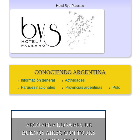
Hotel Bys Palermo
CONOCIENDO ARGENTINA
Información general
Actividades
Parques nacionales
Provincias argentinas
Polo
RECORRER LUGARES DE
BUENOS AIRES CON TOURS