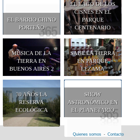
EL LAGO DE LOS
CISNES EN EL
EL BARRIO CHINO
PARQUE
PORTEÑO
CENTENARIO
MÚSICA DE LA
SABE LA TIERRA
TIERRA EN
EN PARQUE
BUENOS AIRES 2
LEZAMA
30 AÑOS LA
SHOW
RESERVA
ASTRONÓMICO EN
ECOLÓGICA
EL PLANETARIO
Quienes somos
-
Contacto